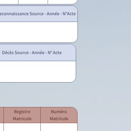
econnaissance Source - Année - N°Acte
Décès Source - Année - N° Acte
Registre
Numéro
Matricule
Matricule