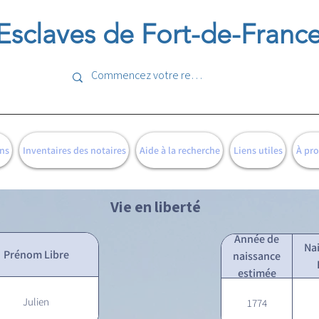
Esclaves de Fort-de-Franc
ns
Inventaires des notaires
Aide à la recherche
Liens utiles
À pr
Vie en liberté
Année de
Na
Prénom Libre
naissance
estimée
Julien
1774