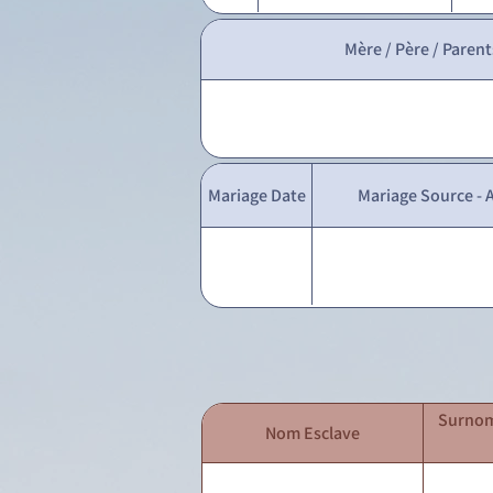
Mère / Père / Parent
Mariage Date
Mariage Source - A
Surnom
Nom Esclave