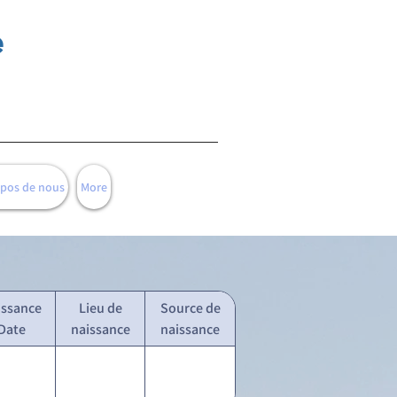
e
opos de nous
More
issance
Lieu de
Source de
Date
naissance
naissance