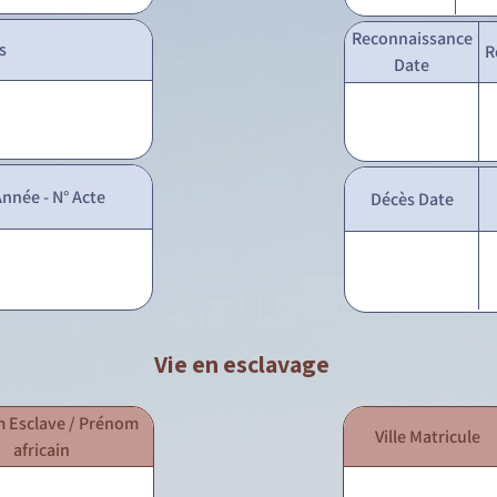
Reconnaissance
s
R
Date
nnée - N° Acte
Décès Date
Vie en esclavage
 Esclave / Prénom
Ville Matricule
africain