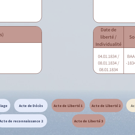
Date de
s)
liberté /
So
Individualité
04.01.1834 /
BAA 
08.01.1834 /
-1834
08.01.1834
riage
Acte de Décès
Acte de Liberté 1
Acte de Liberté 2
Ac
Acte de reconnaissance 2
Acte de Liberté 3