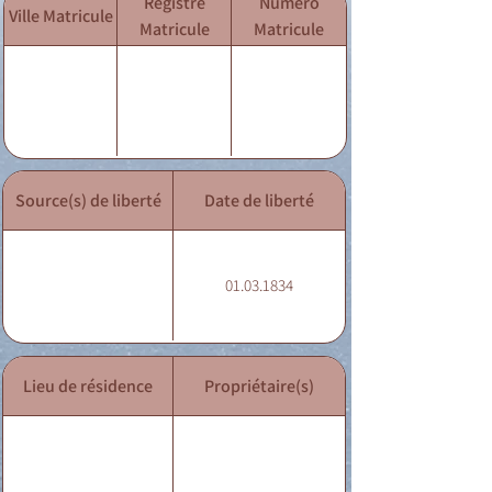
Registre
Numéro
Ville Matricule
Matricule
Matricule
Source(s) de liberté
Date de liberté
01.03.1834
Lieu de résidence
Propriétaire(s)