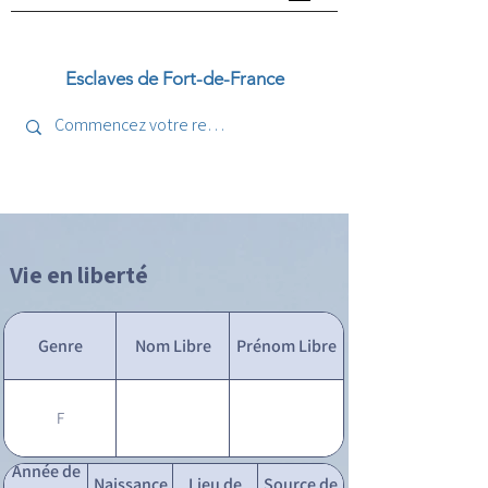
Esclaves de Fort-de-France
Vie en liberté
Genre
Nom Libre
Prénom Libre
F
Année de
Naissance
Lieu de
Source de