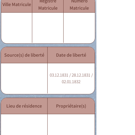
Registre
Numéro
Ville Matricule
Matricule
Matricule
Source(s) de liberté
Date de liberté
03.12.1831 / 28.12.1831 /
02.01.1832
Lieu de résidence
Propriétaire(s)