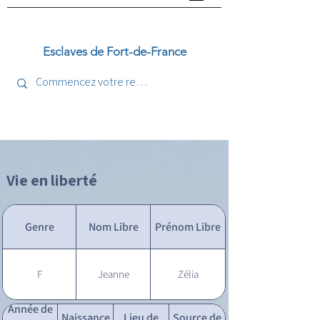
Esclaves de Fort-de-France
Vie en liberté
Genre
Nom Libre
Prénom Libre
F
Jeanne
Zélia
Année de
Naissance
Lieu de
Source de