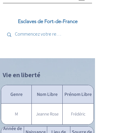
Esclaves de Fort-de-France
Vie en liberté
Genre
Nom Libre
Prénom Libre
M
Jeanne Rose
Frédéric
Année de
Naissance
Lieu de
Source de