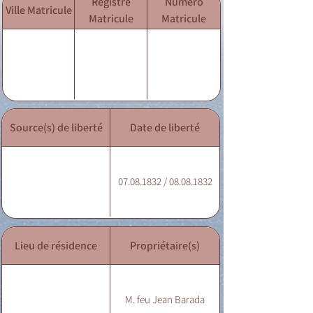
Registre
Numéro
Ville Matricule
Matricule
Matricule
Source(s) de liberté
Date de liberté
07.08.1832 / 08.08.1832
Lieu de résidence
Propriétaire(s)
M. feu Jean Barada