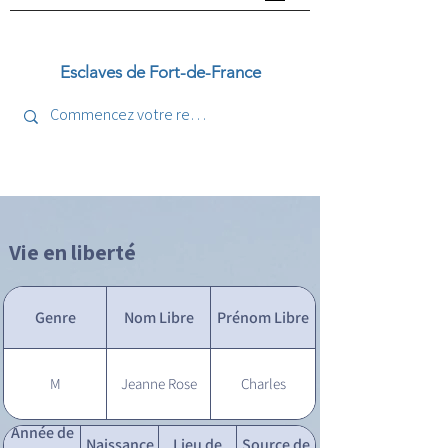
Esclaves de Fort-de-France
Vie en liberté
Genre
Nom Libre
Prénom Libre
M
Jeanne Rose
Charles
Année de
Naissance
Lieu de
Source de