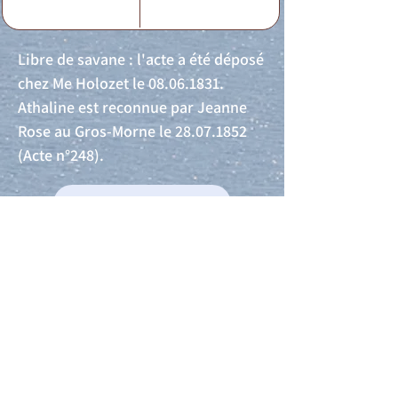
Libre de savane : l'acte a été déposé
chez Me Holozet le
08.06.1831
.
Athaline est reconnue par Jeanne
Rose au Gros-Morne le
28.07.1852
(Acte n°248).
Acte de naissance
Acte de mariage
Acte de Décès
Acte de reconnaissance 1
Acte de reconnaissance 2