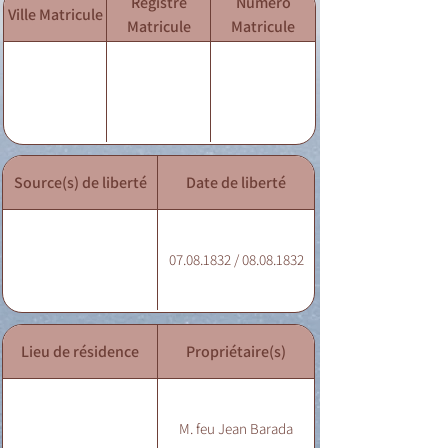
Registre
Numéro
Ville Matricule
Matricule
Matricule
Source(s) de liberté
Date de liberté
07.08.1832 / 08.08.1832
Lieu de résidence
Propriétaire(s)
M. feu Jean Barada