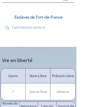
Esclaves de Fort-de-France
Vie en liberté
Genre
Nom Libre
Prénom Libre
F
Jeanne Rose
Athaline
Année de
Naissance
Lieu de
Source de