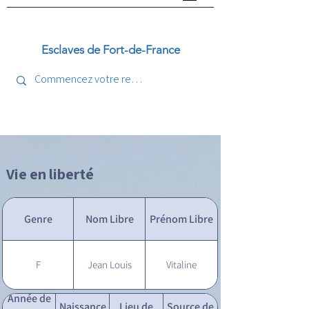
Esclaves de Fort-de-France
Vie en liberté
Genre
Nom Libre
Prénom Libre
F
Jean Louis
Vitaline
Année de
Naissance
Lieu de
Source de