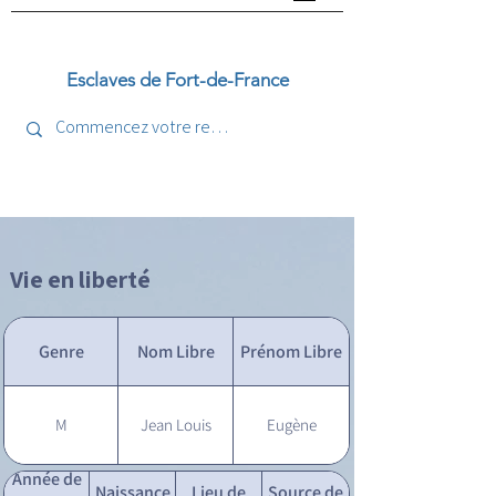
Esclaves de Fort-de-France
Vie en liberté
Genre
Nom Libre
Prénom Libre
M
Jean Louis
Eugène
Année de
Naissance
Lieu de
Source de