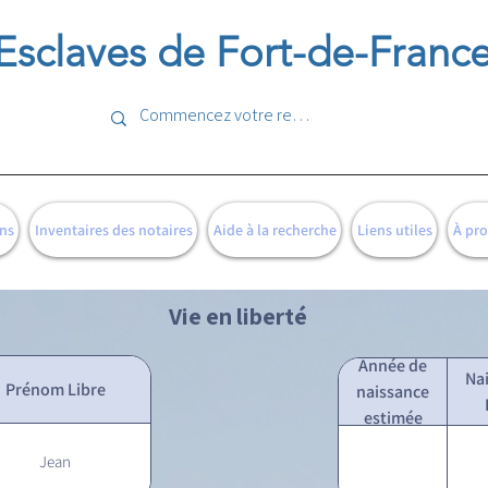
Esclaves de Fort-de-Franc
ns
Inventaires des notaires
Aide à la recherche
Liens utiles
À pr
Vie en liberté
Année de
Na
Prénom Libre
naissance
estimée
Jean