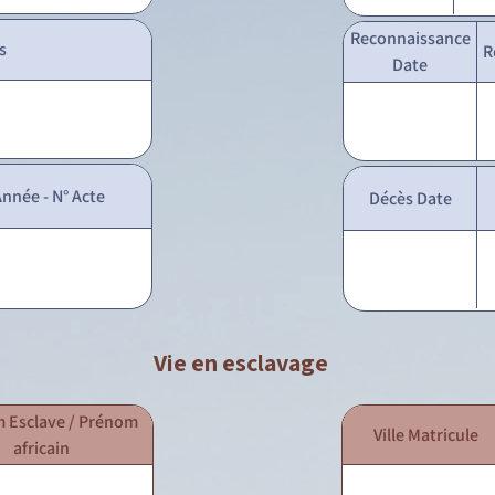
Reconnaissance
s
R
Date
nnée - N° Acte
Décès Date
Vie en esclavage
 Esclave / Prénom
Ville Matricule
africain