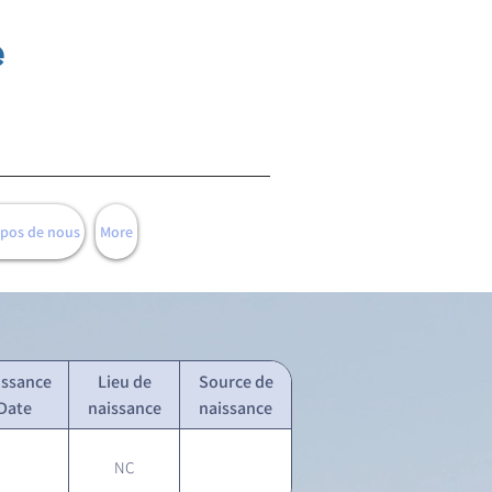
e
opos de nous
More
issance
Lieu de
Source de
Date
naissance
naissance
NC