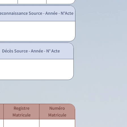
econnaissance Source - Année - N°Acte
Décès Source - Année - N° Acte
Registre
Numéro
Matricule
Matricule