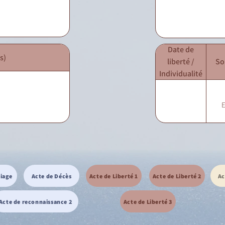
Date de
s)
liberté /
So
Individualité
E
riage
Acte de Décès
Acte de Liberté 1
Acte de Liberté 2
Ac
Acte de reconnaissance 2
Acte de Liberté 3