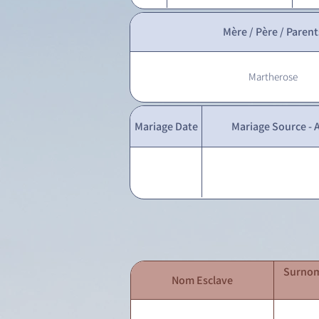
Mère / Père / Parent
Martherose
Mariage Date
Mariage Source - A
Surnom
Nom Esclave