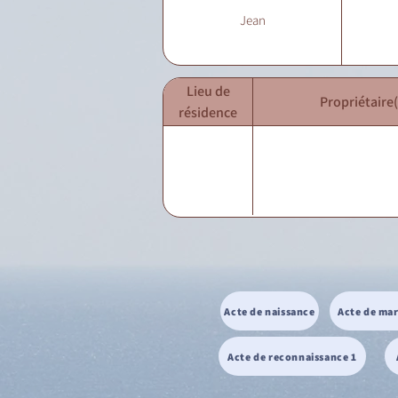
Jean
Lieu de
Propriétaire(
résidence
Acte de naissance
Acte de ma
Acte de reconnaissance 1