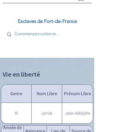
Esclaves de Fort-de-France
Vie en liberté
Genre
Nom Libre
Prénom Libre
M
Jarriat
Jean-Adolphe
Année de
Naissance
Lieu de
Source de