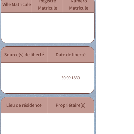
Registre
Numéro
Ville Matricule
Matricule
Matricule
Source(s) de liberté
Date de liberté
30.09.1839
Lieu de résidence
Propriétaire(s)