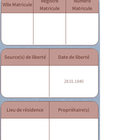
Registre
Numéro
Ville Matricule
Matricule
Matricule
Source(s) de liberté
Date de liberté
28.01.1840
Lieu de résidence
Propriétaire(s)