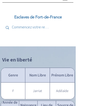
Esclaves de Fort-de-France
Vie en liberté
Genre
Nom Libre
Prénom Libre
F
Jarriat
Adélaïde
Année de
Naissance
Lieu de
Source de