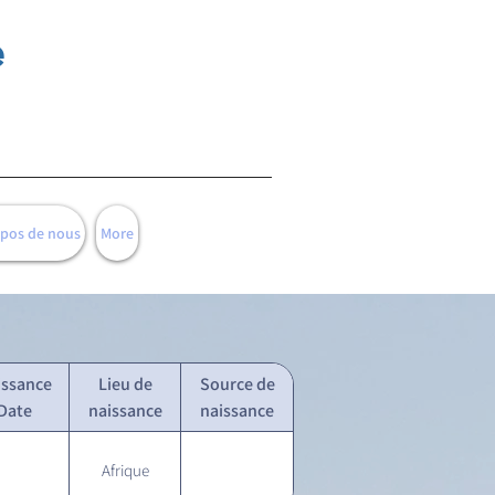
e
opos de nous
More
issance
Lieu de
Source de
Date
naissance
naissance
Afrique