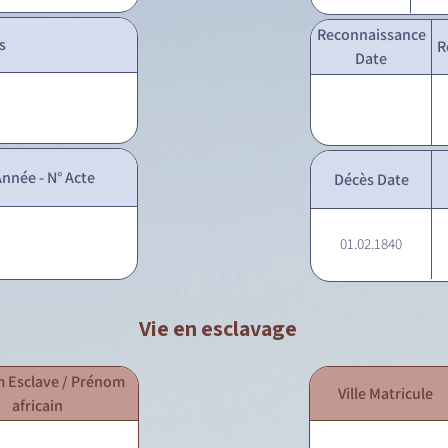
Reconnaissance
s
R
Date
nnée - N° Acte
Décès Date
01.02.1840
Vie en esclavage
 Esclave / Prénom
Ville Matricule
africain