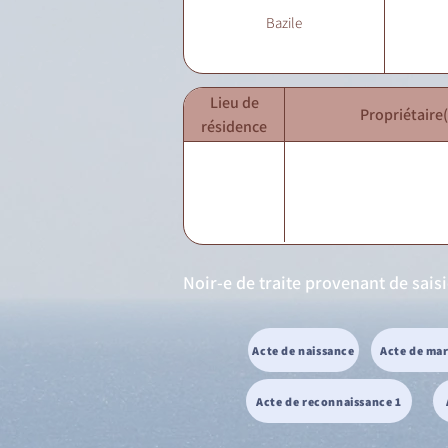
Bazile
Lieu de
Propriétaire(
résidence
Noir-e de traite provenant de sais
Acte de naissance
Acte de ma
Acte de reconnaissance 1