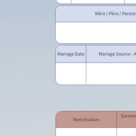
Mère / Père / Parent
Mariage Date
Mariage Source - A
Surnom
Nom Esclave