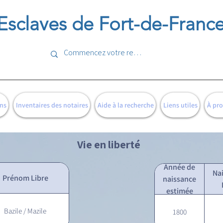
Esclaves de Fort-de-Franc
ns
Inventaires des notaires
Aide à la recherche
Liens utiles
À pr
Vie en liberté
Année de
Na
Prénom Libre
naissance
estimée
Bazile / Mazile
1800