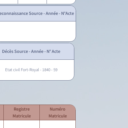
econnaissance Source - Année - N°Acte
Décès Source - Année - N° Acte
Etat civil Fort-Royal - 1840 - 59
Registre
Numéro
Matricule
Matricule