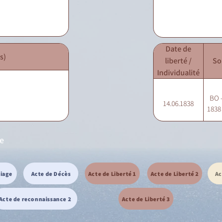
Date de
s)
liberté /
So
Individualité
BO -
14.06.1838
1838 
ie
riage
Acte de Décès
Acte de Liberté 1
Acte de Liberté 2
Ac
Acte de reconnaissance 2
Acte de Liberté 3