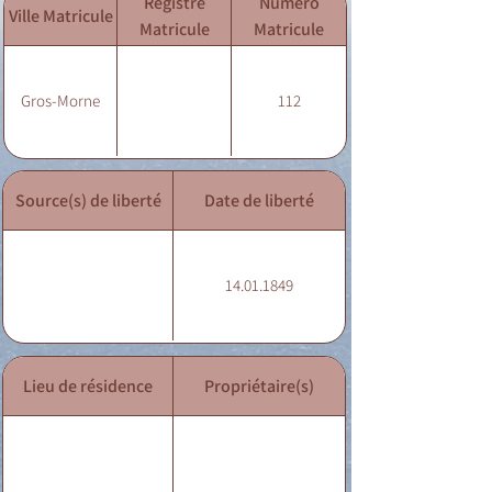
Registre
Numéro
Ville Matricule
Matricule
Matricule
Gros-Morne
112
Source(s) de liberté
Date de liberté
14.01.1849
Lieu de résidence
Propriétaire(s)