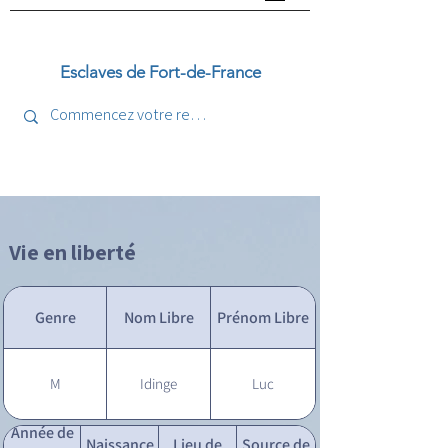
Esclaves de Fort-de-France
Vie en liberté
Genre
Nom Libre
Prénom Libre
M
Idinge
Luc
Année de
Naissance
Lieu de
Source de