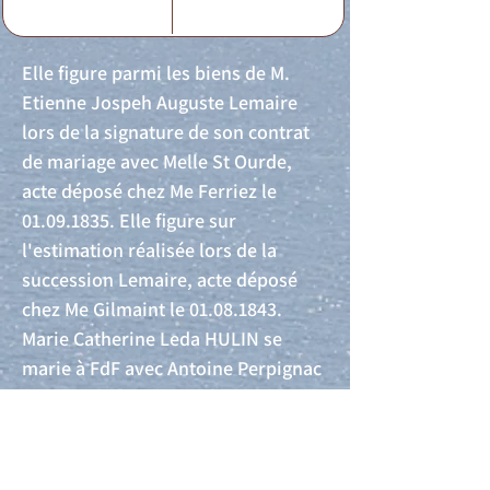
Elle figure parmi les biens de M.
Etienne Jospeh Auguste Lemaire
lors de la signature de son contrat
de mariage avec Melle St Ourde,
acte déposé chez Me Ferriez le
01.09.1835
. Elle figure sur
l'estimation réalisée lors de la
succession Lemaire, acte déposé
chez Me Gilmaint le
01.08.1843
.
Marie Catherine Leda HULIN se
marie à FdF avec Antoine Perpignac
le
09.02.1849
(Acte n°16).
Acte de naissance