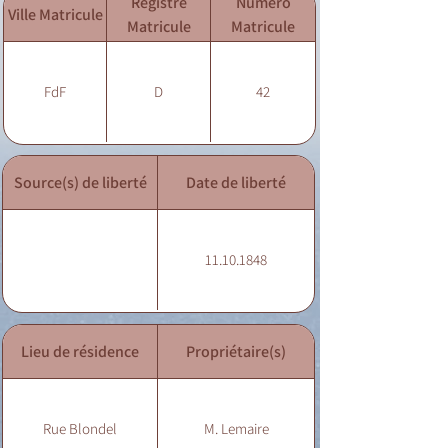
Registre
Numéro
Ville Matricule
Matricule
Matricule
FdF
D
42
Source(s) de liberté
Date de liberté
11.10.1848
Lieu de résidence
Propriétaire(s)
Rue Blondel
M. Lemaire