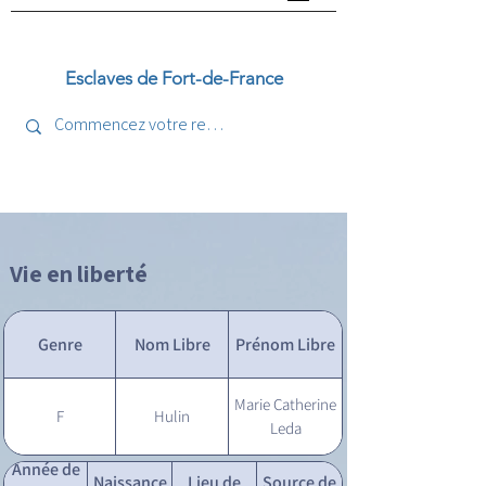
Esclaves de Fort-de-France
Vie en liberté
Genre
Nom Libre
Prénom Libre
Marie Catherine
F
Hulin
Leda
Année de
Naissance
Lieu de
Source de