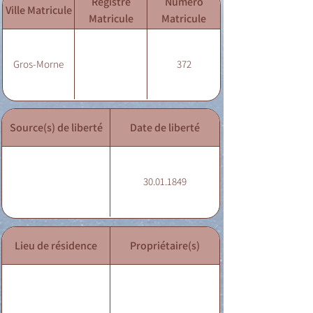
Registre
Numéro
Ville Matricule
Matricule
Matricule
Gros-Morne
372
Source(s) de liberté
Date de liberté
30.01.1849
Lieu de résidence
Propriétaire(s)