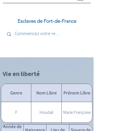
Esclaves de Fort-de-France
Vie en liberté
Genre
Nom Libre
Prénom Libre
F
Houdail
Marie Françoise
Année de
Naissance
Lieu de
Source de