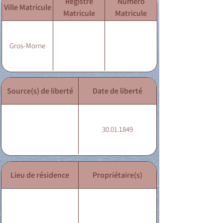
Registre
Numéro
Ville Matricule
Matricule
Matricule
Gros-Morne
Source(s) de liberté
Date de liberté
30.01.1849
Lieu de résidence
Propriétaire(s)