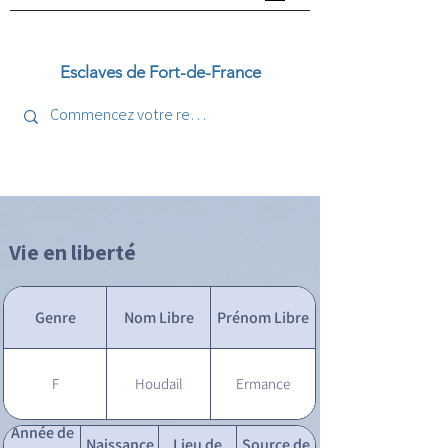
Esclaves de Fort-de-France
Vie en liberté
Genre
Nom Libre
Prénom Libre
F
Houdail
Ermance
Année de
Naissance
Lieu de
Source de