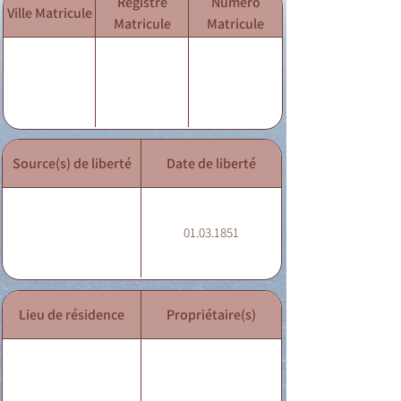
Registre
Numéro
Ville Matricule
Matricule
Matricule
Source(s) de liberté
Date de liberté
01.03.1851
Lieu de résidence
Propriétaire(s)