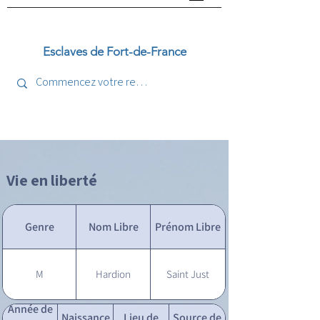
Esclaves de Fort-de-France
Vie en liberté
Genre
Nom Libre
Prénom Libre
M
Hardion
Saint Just
Année de
Naissance
Lieu de
Source de