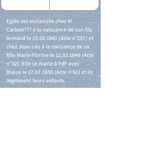
Eglée est esclavisée chez M.
Carbon??? à la naissance de son fils
Armand le
15.09.1841
(Acte n°257) et
chez Jean Léo à la naissance de sa
fille Marie Florine le
11.02.1848
(Acte
n°32). Elle se marie à FdF avec
Blaise le
17.07.1850
(Acte n°61) et ils
légitiment leurs enfants.
Acte de naissance
Acte de mariage
Acte de Décès