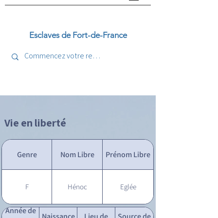
Esclaves de Fort-de-France
Vie en liberté
Genre
Nom Libre
Prénom Libre
F
Hénoc
Eglée
Année de
Naissance
Lieu de
Source de