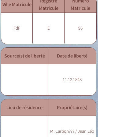
Registre
Numéro
Ville Matricule
Matricule
Matricule
FdF
E
96
Source(s) de liberté
Date de liberté
11.12.1848
Lieu de résidence
Propriétaire(s)
M. Carbon??? / Jean Léo