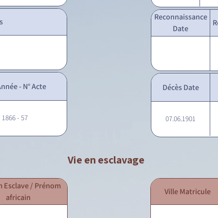
Reconnaissance
s
R
Date
nnée - N° Acte
Décès Date
- 1866 - 57
07.06.1901
Vie en esclavage
 Esclave / Prénom
Ville Matricule
africain