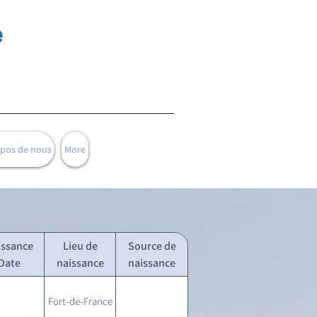
e
opos de nous
More
issance
Lieu de
Source de
Date
naissance
naissance
Fort-de-France