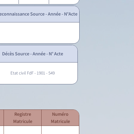
econnaissance Source - Année - N°Acte
Décès Source - Année - N° Acte
Etat civil FdF - 1901 - 549
Registre
Numéro
Matricule
Matricule