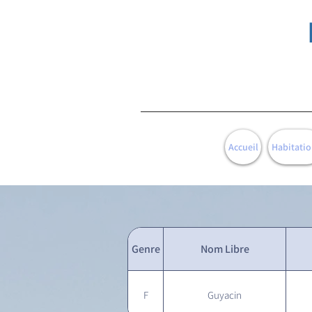
Accueil
Habitatio
Genre
Nom Libre
F
Guyacin