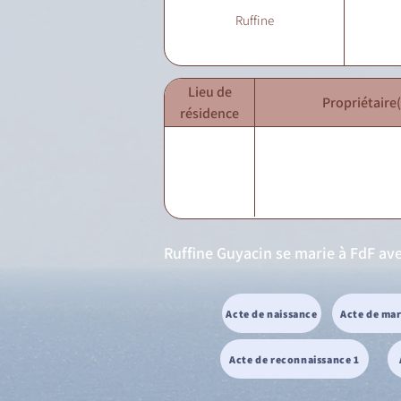
Ruffine
Lieu de
Propriétaire(
résidence
Ruffine Guyacin se marie à FdF ave
Acte de naissance
Acte de ma
Acte de reconnaissance 1