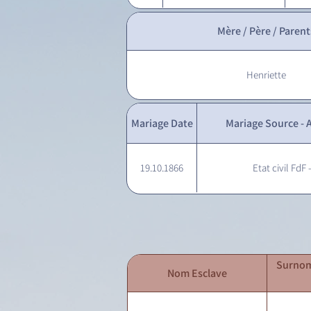
Mère / Père / Parent
Henriette
Mariage Date
Mariage Source - A
19.10.1866
Etat civil FdF 
Surnom
Nom Esclave