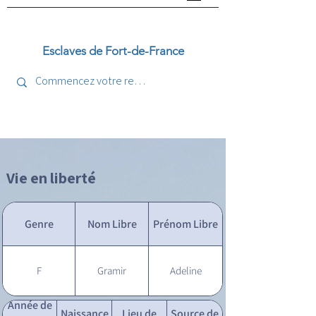
Esclaves de Fort-de-France
Vie en liberté
Genre
Nom Libre
Prénom Libre
F
Gramir
Adeline
Année de
Naissance
Lieu de
Source de