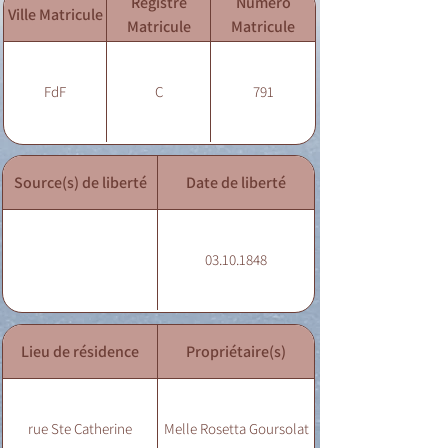
Registre
Numéro
Ville Matricule
Matricule
Matricule
FdF
C
791
Source(s) de liberté
Date de liberté
03.10.1848
Lieu de résidence
Propriétaire(s)
rue Ste Catherine
Melle Rosetta Goursolat