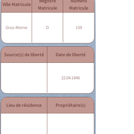
Registre
Numéro
Ville Matricule
Matricule
Matricule
Gros-Morne
D
159
Source(s) de liberté
Date de liberté
22.04.1846
Lieu de résidence
Propriétaire(s)