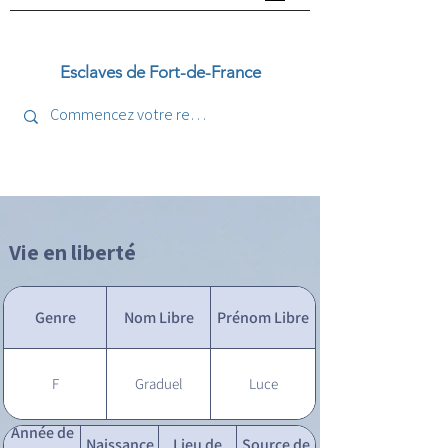
Esclaves de Fort-de-France
Vie en liberté
Genre
Nom Libre
Prénom Libre
F
Graduel
Luce
Année de
Naissance
Lieu de
Source de