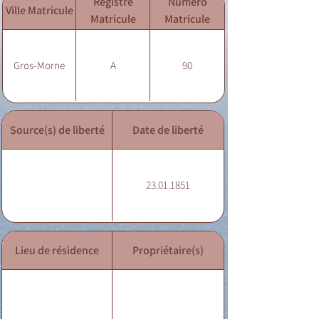
Registre
Numéro
Ville Matricule
Matricule
Matricule
Gros-Morne
A
90
Source(s) de liberté
Date de liberté
23.01.1851
Lieu de résidence
Propriétaire(s)