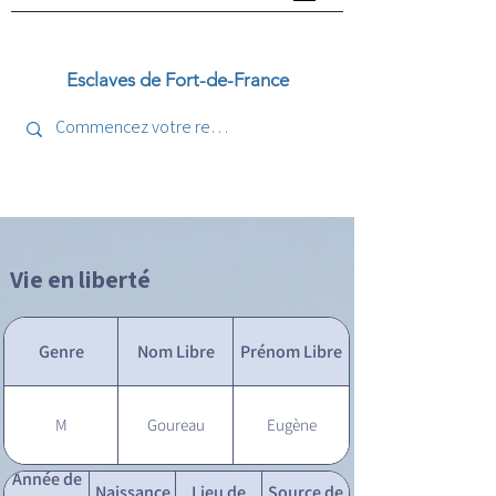
Esclaves de Fort-de-France
Vie en liberté
Genre
Nom Libre
Prénom Libre
M
Goureau
Eugène
Année de
Naissance
Lieu de
Source de