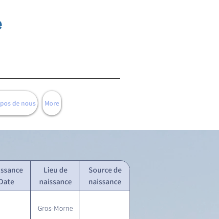
e
opos de nous
More
issance
Lieu de
Source de
Date
naissance
naissance
Gros-Morne