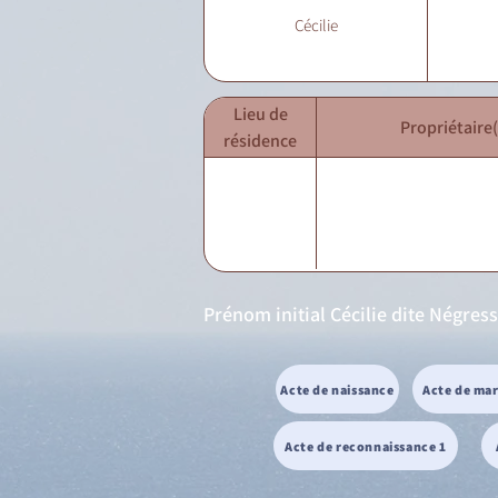
Cécilie
Lieu de
Propriétaire(
résidence
Prénom initial Cécilie dite Négres
Acte de naissance
Acte de ma
Acte de reconnaissance 1