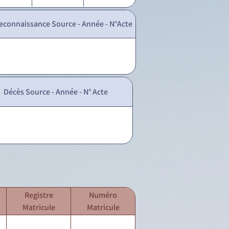
econnaissance Source - Année - N°Acte
Décès Source - Année - N° Acte
Registre
Numéro
Matricule
Matricule