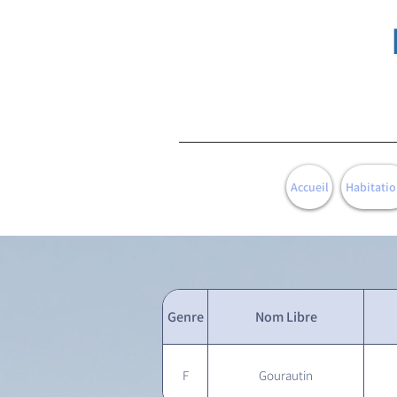
Accueil
Habitatio
Genre
Nom Libre
F
Gourautin