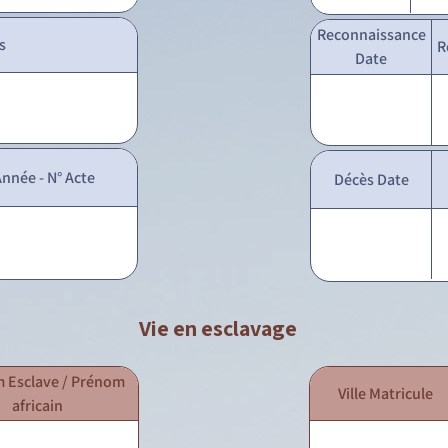
Reconnaissance
s
R
Date
nnée - N° Acte
Décès Date
Vie en esclavage
 Esclave / Prénom
Ville Matricule
africain