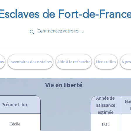
Esclaves de Fort-de-Franc
ns
Inventaires des notaires
Aide à la recherche
Liens utiles
À pr
Vie en liberté
Année de
Na
Prénom Libre
naissance
estimée
Cécile
1812