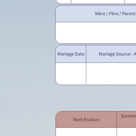
Mère / Père / Parent
Mariage Date
Mariage Source - A
Surnom
Nom Esclave