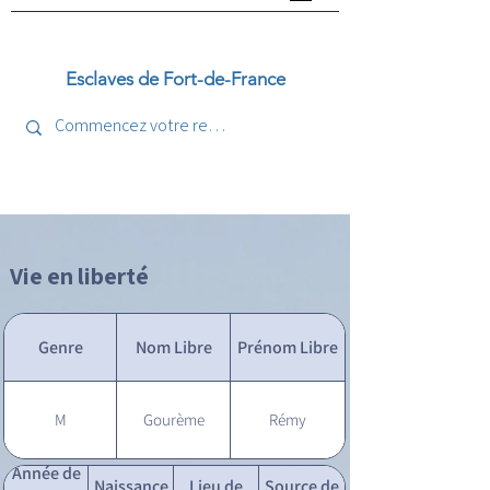
Esclaves de Fort-de-France
Vie en liberté
Genre
Nom Libre
Prénom Libre
M
Gourème
Rémy
Année de
Naissance
Lieu de
Source de