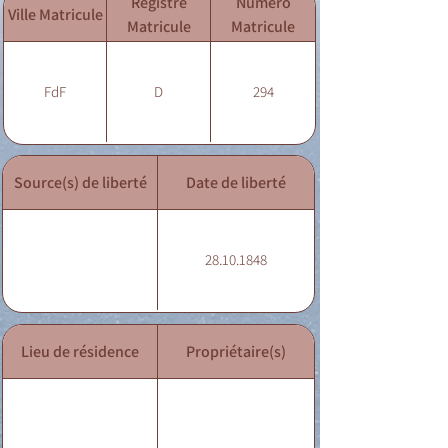
Registre
Numéro
Ville Matricule
Matricule
Matricule
FdF
D
294
Source(s) de liberté
Date de liberté
28.10.1848
Lieu de résidence
Propriétaire(s)