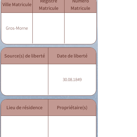
Registre
Numéro
Ville Matricule
Matricule
Matricule
Gros-Morne
Source(s) de liberté
Date de liberté
30.08.1849
Lieu de résidence
Propriétaire(s)