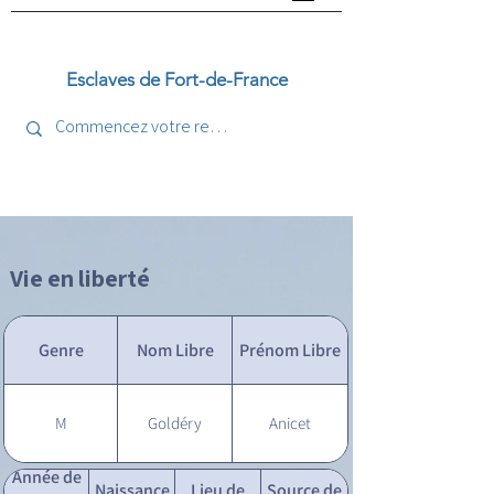
Esclaves de Fort-de-France
Vie en liberté
Genre
Nom Libre
Prénom Libre
M
Goldéry
Anicet
Année de
Naissance
Lieu de
Source de