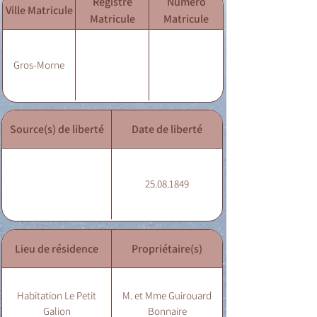
Registre
Numéro
Ville Matricule
Matricule
Matricule
Gros-Morne
Source(s) de liberté
Date de liberté
25.08.1849
Lieu de résidence
Propriétaire(s)
Habitation Le Petit
M. et Mme Guirouard
Galion
Bonnaire