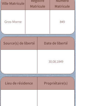
Registre
Numéro
Ville Matricule
Matricule
Matricule
Gros-Morne
849
Source(s) de liberté
Date de liberté
30.08.1849
Lieu de résidence
Propriétaire(s)