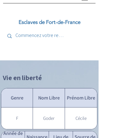
Esclaves de Fort-de-France
Vie en liberté
Genre
Nom Libre
Prénom Libre
F
Goder
Cécile
Année de
Naissance
Lieu de
Source de