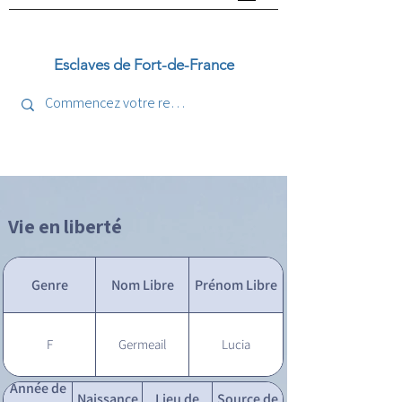
Esclaves de Fort-de-France
Vie en liberté
Genre
Nom Libre
Prénom Libre
F
Germeail
Lucia
Année de
Naissance
Lieu de
Source de