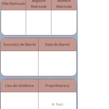
Registre
Numéro
Ville Matricule
Matricule
Matricule
Source(s) de liberté
Date de liberté
Lieu de résidence
Propriétaire(s)
M. Paoli