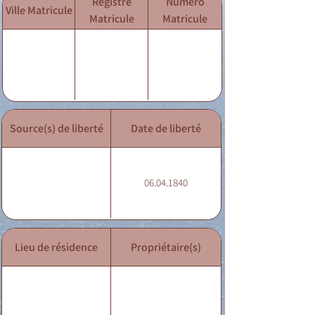
Registre
Numéro
Ville Matricule
Matricule
Matricule
Source(s) de liberté
Date de liberté
06.04.1840
Lieu de résidence
Propriétaire(s)