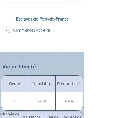
Esclaves de Fort-de-France
Vie en liberté
Genre
Nom Libre
Prénom Libre
F
Gelot
Marie
Année de
Naissance
Lieu de
Source de