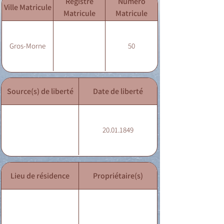
Registre
Numéro
Ville Matricule
Matricule
Matricule
Gros-Morne
50
Source(s) de liberté
Date de liberté
20.01.1849
Lieu de résidence
Propriétaire(s)