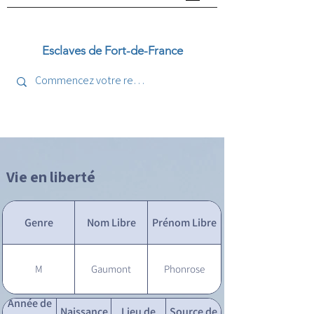
Esclaves de Fort-de-France
Vie en liberté
Genre
Nom Libre
Prénom Libre
M
Gaumont
Phonrose
Année de
Naissance
Lieu de
Source de