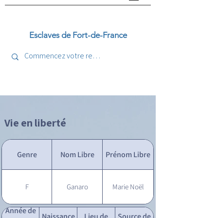
Esclaves de Fort-de-France
Vie en liberté
Genre
Nom Libre
Prénom Libre
F
Ganaro
Marie Noël
Année de
Naissance
Lieu de
Source de