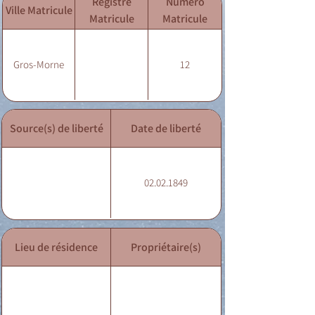
Registre
Numéro
Ville Matricule
Matricule
Matricule
Gros-Morne
12
Source(s) de liberté
Date de liberté
02.02.1849
Lieu de résidence
Propriétaire(s)