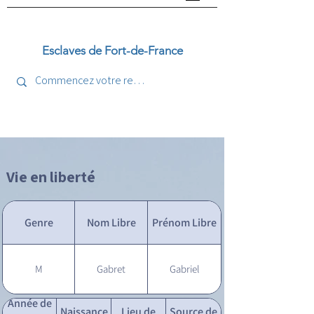
Esclaves de Fort-de-France
Vie en liberté
Genre
Nom Libre
Prénom Libre
M
Gabret
Gabriel
Année de
Naissance
Lieu de
Source de