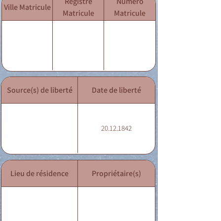
Registre
Numéro
Ville Matricule
Matricule
Matricule
Source(s) de liberté
Date de liberté
20.12.1842
Lieu de résidence
Propriétaire(s)