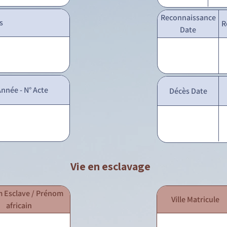
Reconnaissance
s
R
Date
nnée - N° Acte
Décès Date
Vie en esclavage
 Esclave / Prénom
Ville Matricule
africain