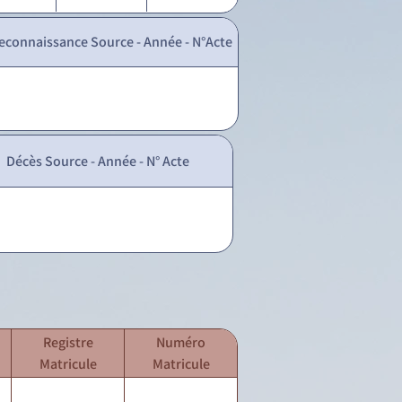
econnaissance Source - Année - N°Acte
Décès Source - Année - N° Acte
Registre
Numéro
Matricule
Matricule