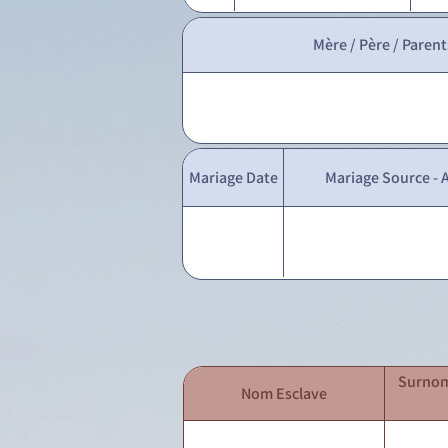
Mère / Père / Parent
Mariage Date
Mariage Source - A
Surnom
Nom Esclave