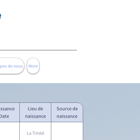
e
opos de nous
More
issance
Lieu de
Source de
Date
naissance
naissance
La Trinité