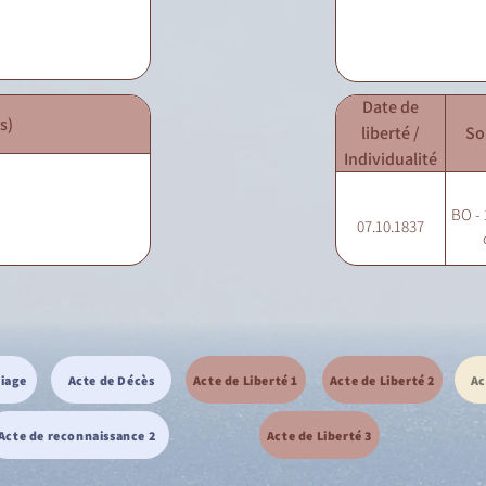
Date de
s)
liberté /
So
Individualité
BO - 
07.10.1837
riage
Acte de Décès
Acte de Liberté 1
Acte de Liberté 2
Ac
Acte de reconnaissance 2
Acte de Liberté 3