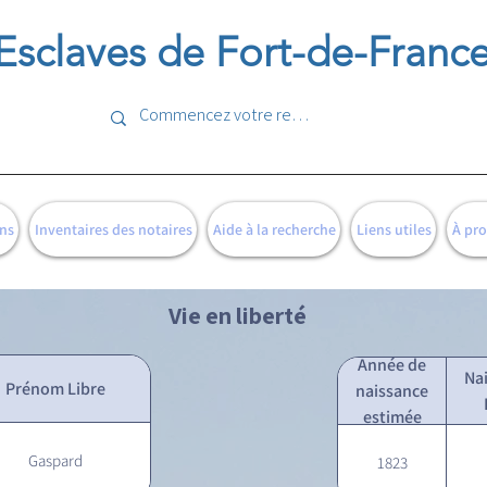
Esclaves de Fort-de-Franc
ns
Inventaires des notaires
Aide à la recherche
Liens utiles
À pr
Vie en liberté
Année de
Na
Prénom Libre
naissance
estimée
Gaspard
1823