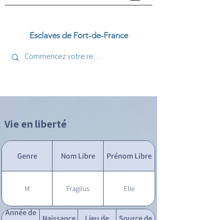
Esclaves de Fort-de-France
Vie en liberté
Genre
Nom Libre
Prénom Libre
M
Fragilus
Elie
Année de
Naissance
Lieu de
Source de