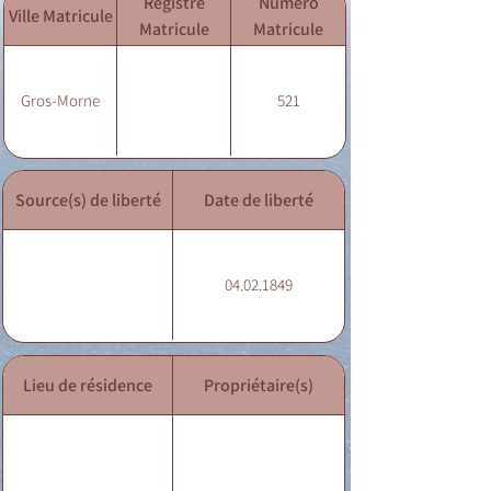
Registre
Numéro
Ville Matricule
Matricule
Matricule
Gros-Morne
521
Source(s) de liberté
Date de liberté
04.02.1849
Lieu de résidence
Propriétaire(s)