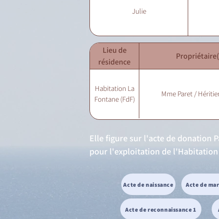
Julie
Lieu de
Propriétaire(
résidence
Habitation La
Mme Paret / Héritie
Fontane (FdF)
Elle figure sur l'acte de donation 
pour l'exploitation de l'Habitatio
Acte de naissance
Acte de ma
Acte de reconnaissance 1