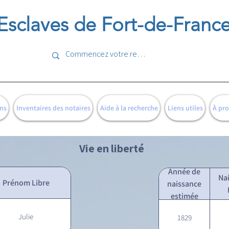
Esclaves de Fort-de-Franc
ns
Inventaires des notaires
Aide à la recherche
Liens utiles
À pr
Vie en liberté
Année de
Na
Prénom Libre
naissance
estimée
Julie
1829