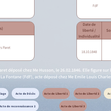
FdF
Date de
s)
liberté /
So
Individualité
rs Paret
18.10.1848
Paret déposé chez Me Husson, le 26.02.1846. Elle figure sur l
n La Fontane (FdF), acte déposé chez Me Emile Louis Charle
riage
Acte de Décès
Acte de Liberté 1
Acte de Liberté 2
Ac
Acte de reconnaissance 2
Acte de Liberté 3