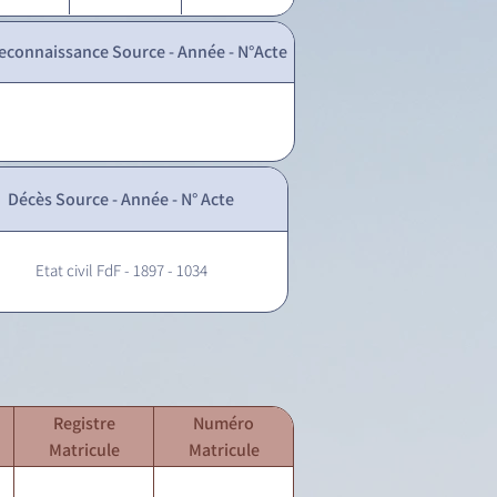
econnaissance Source - Année - N°Acte
Décès Source - Année - N° Acte
Etat civil FdF - 1897 - 1034
Registre
Numéro
Matricule
Matricule