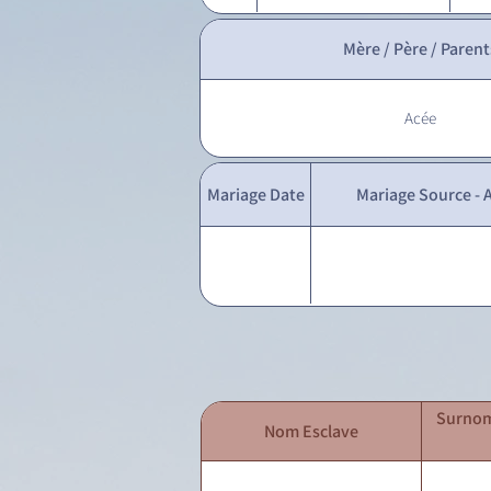
Mère / Père / Parent
Acée
Mariage Date
Mariage Source - A
Surnom
Nom Esclave