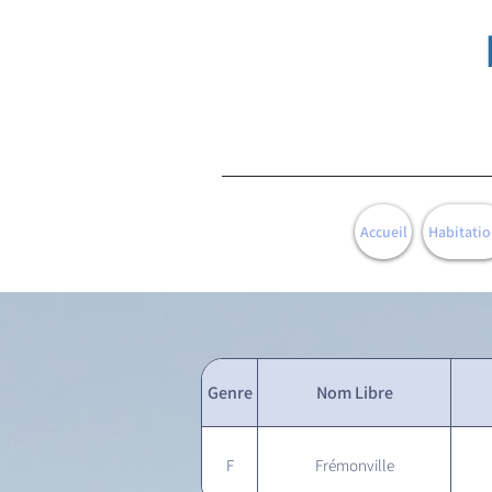
Accueil
Habitatio
Genre
Nom Libre
F
Frémonville