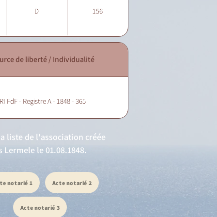
D
156
urce de liberté / Individualité
RI FdF - Registre A - 1848 - 365
a liste de l'association créée
s Lermele le 01.08.1848.
te notarié 1
Acte notarié 2
Acte notarié 3