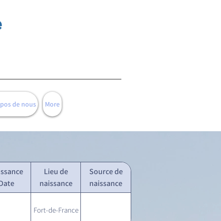
e
opos de nous
More
issance
Lieu de
Source de
Date
naissance
naissance
Fort-de-France