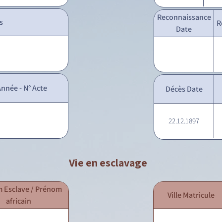
Reconnaissance
s
R
Date
nnée - N° Acte
Décès Date
22.12.1897
Vie en esclavage
 Esclave / Prénom
Ville Matricule
africain