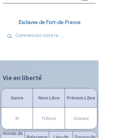
Esclaves de Fort-de-France
Vie en liberté
Genre
Nom Libre
Prénom Libre
M
Fréluce
Gustave
Année de
Naissance
Lieu de
Source de