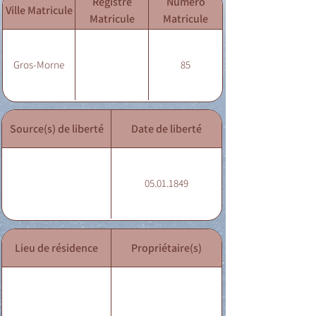
Registre
Numéro
Ville Matricule
Matricule
Matricule
Gros-Morne
85
Source(s) de liberté
Date de liberté
05.01.1849
Lieu de résidence
Propriétaire(s)