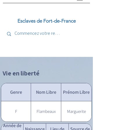
Esclaves de Fort-de-France
Vie en liberté
Genre
Nom Libre
Prénom Libre
F
Flambeaux
Marguerite
Année de
Naissance
Lieu de
Source de