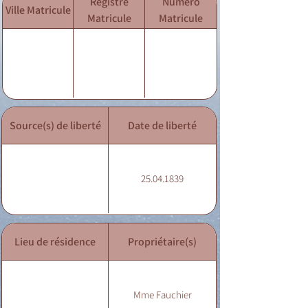
Registre
Numéro
Ville Matricule
Matricule
Matricule
Source(s) de liberté
Date de liberté
25.04.1839
Lieu de résidence
Propriétaire(s)
Mme Fauchier