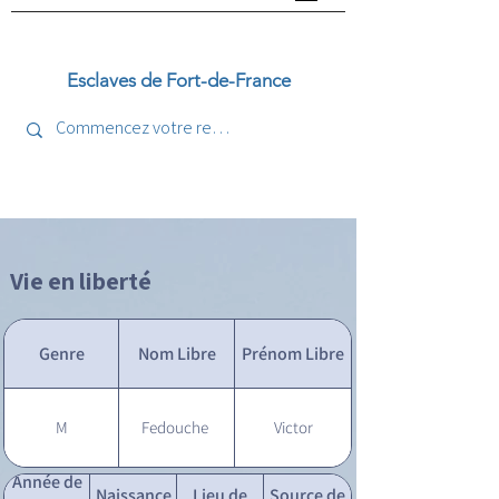
Esclaves de Fort-de-France
Vie en liberté
Genre
Nom Libre
Prénom Libre
M
Fedouche
Victor
Année de
Naissance
Lieu de
Source de