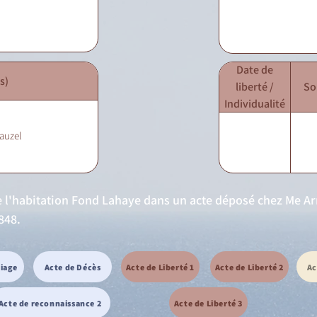
Date de
s)
liberté /
So
Individualité
auzel
de l'habitation Fond Lahaye dans un acte déposé chez Me Arn
848.
riage
Acte de Décès
Acte de Liberté 1
Acte de Liberté 2
Ac
Acte de reconnaissance 2
Acte de Liberté 3