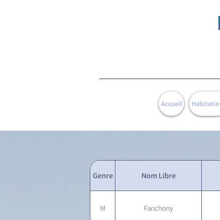
Accueil
Habitatio
Genre
Nom Libre
M
Fanchony