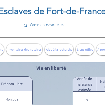
Esclaves de Fort-de-Franc
ns
Inventaires des notaires
Aide à la recherche
Liens utiles
À pr
Vie en liberté
Année de
Na
Prénom Libre
naissance
estimée
Monlouis
1799