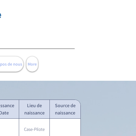
e
opos de nous
More
issance
Lieu de
Source de
Date
naissance
naissance
Case-Pilote