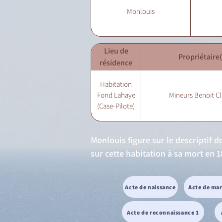
Monlouis
Lieu de
Propriétaire(
résidence
Habitation
Fond Lahaye
Mineurs Benoit Cl
(Case-Pilote)
Monlouis figure sur le descriptif 
sur cette habitation à sa mort en 1
Acte de naissance
Acte de ma
Acte de reconnaissance 1