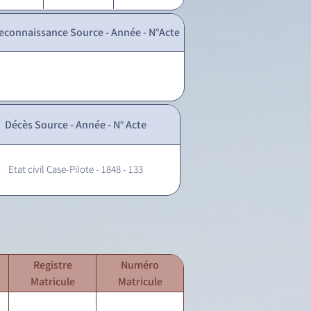
econnaissance Source - Année - N°Acte
Décès Source - Année - N° Acte
Etat civil Case-Pilote - 1848 - 133
Registre
Numéro
Matricule
Matricule