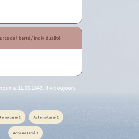
urce de liberté / Individualité
oux le 11.06.1843. Il vit oujours
te notarié 1
Acte notarié 2
Acte notarié 3