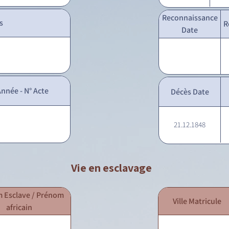
Reconnaissance
s
R
Date
nnée - N° Acte
Décès Date
21.12.1848
Vie en esclavage
 Esclave / Prénom
Ville Matricule
africain