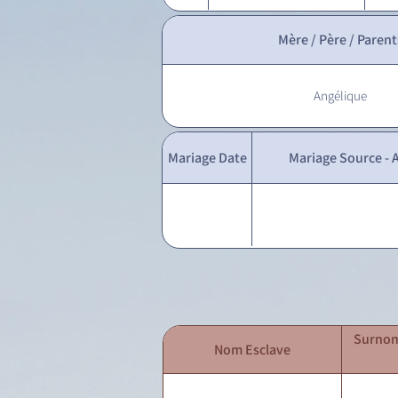
Mère / Père / Parent
Angélique
Mariage Date
Mariage Source - A
Surnom
Nom Esclave