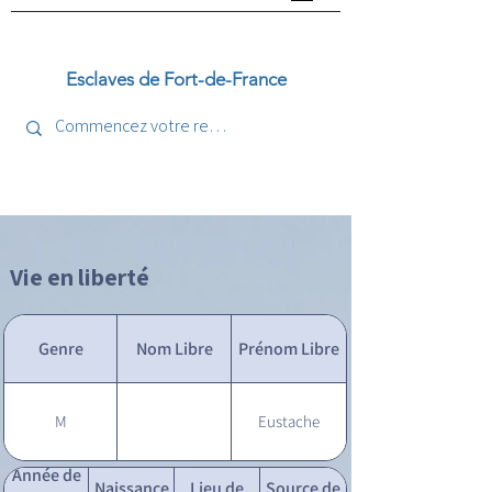
Esclaves de Fort-de-France
Vie en liberté
Genre
Nom Libre
Prénom Libre
M
Eustache
Année de
Naissance
Lieu de
Source de