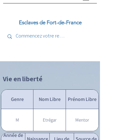
Esclaves de Fort-de-France
Vie en liberté
Genre
Nom Libre
Prénom Libre
M
Etrégar
Mentor
Année de
Naissance
Lieu de
Source de