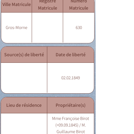
Registre
Numéro
Ville Matricule
Matricule
Matricule
Gros-Morne
630
Source(s) de liberté
Date de liberté
02.02.1849
Lieu de résidence
Propriétaire(s)
Mme Françoise Birot
(<09.09.1845) / M.
Guillaume Birot