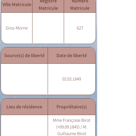
Registre
Numéro
Ville Matricule
Matricule
Matricule
Gros-Morne
627
Source(s) de liberté
Date de liberté
02.02.1849
Lieu de résidence
Propriétaire(s)
Mme Françoise Birot
(<09.09.1845) / M.
Guillaume Birot