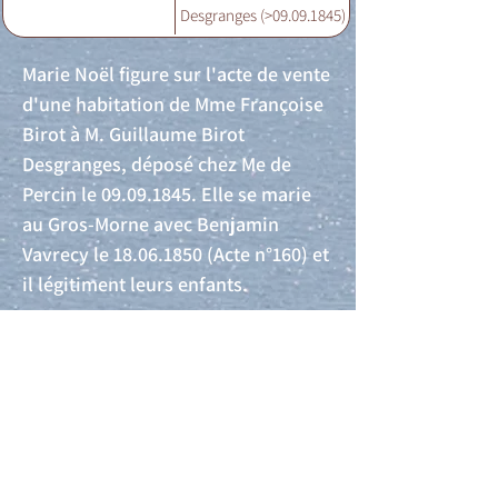
Desgranges (>09.09.1845)
Marie Noël figure sur l'acte de vente
d'une habitation de Mme Françoise
Birot à M. Guillaume Birot
Desgranges, déposé chez Me de
Percin le
09.09.1845
. Elle se marie
au Gros-Morne avec Benjamin
Vavrecy le
18.06.1850
(Acte n°160) et
il légitiment leurs enfants.
Acte de naissance
Acte de mariage
Acte de Décès