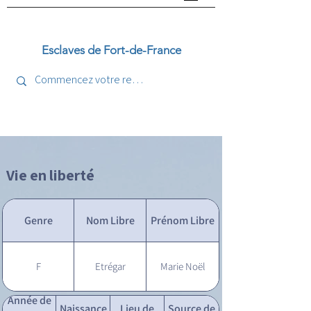
Esclaves de Fort-de-France
Vie en liberté
Genre
Nom Libre
Prénom Libre
F
Etrégar
Marie Noël
Année de
Naissance
Lieu de
Source de