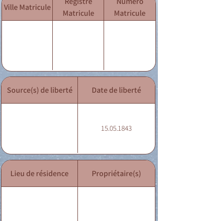
Registre
Numéro
Ville Matricule
Matricule
Matricule
Source(s) de liberté
Date de liberté
15.05.1843
Lieu de résidence
Propriétaire(s)