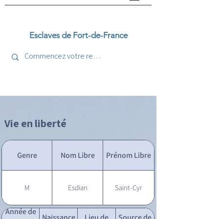
Esclaves de Fort-de-France
Vie en liberté
Genre
Nom Libre
Prénom Libre
M
Esdian
Saint-Cyr
Année de
Naissance
Lieu de
Source de