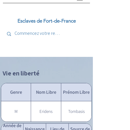
Esclaves de Fort-de-France
Vie en liberté
Genre
Nom Libre
Prénom Libre
M
Eridens
Tombasis
Année de
Naissance
Lieu de
Source de