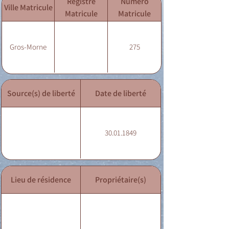
Registre
Numéro
Ville Matricule
Matricule
Matricule
Gros-Morne
275
Source(s) de liberté
Date de liberté
30.01.1849
Lieu de résidence
Propriétaire(s)