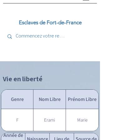
Esclaves de Fort-de-France
Vie en liberté
Genre
Nom Libre
Prénom Libre
F
Erami
Marie
Année de
Naissance
Lieu de
Source de