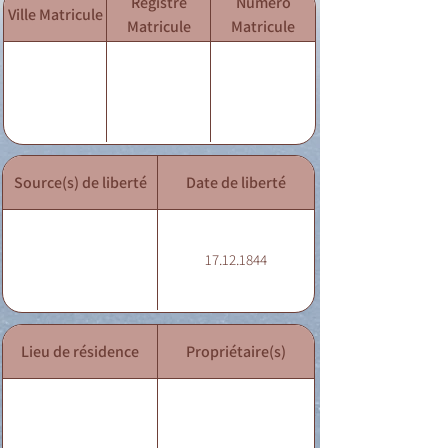
Registre
Numéro
Ville Matricule
Matricule
Matricule
Source(s) de liberté
Date de liberté
17.12.1844
Lieu de résidence
Propriétaire(s)