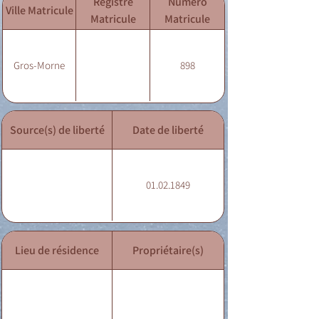
Registre
Numéro
Ville Matricule
Matricule
Matricule
Gros-Morne
898
Source(s) de liberté
Date de liberté
01.02.1849
Lieu de résidence
Propriétaire(s)