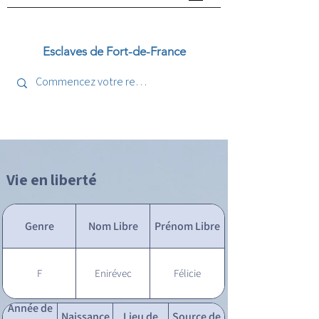
Esclaves de Fort-de-France
Vie en liberté
Genre
Nom Libre
Prénom Libre
F
Enirévec
Félicie
Année de
Naissance
Lieu de
Source de