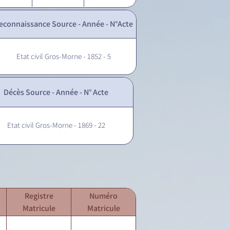
econnaissance Source - Année - N°Acte
Etat civil Gros-Morne - 1852 - 5
Décès Source - Année - N° Acte
Etat civil Gros-Morne - 1869 - 22
Registre
Numéro
Matricule
Matricule