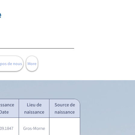
e
opos de nous
More
issance
Lieu de
Source de
Date
naissance
naissance
.09.1847
Gros-Morne