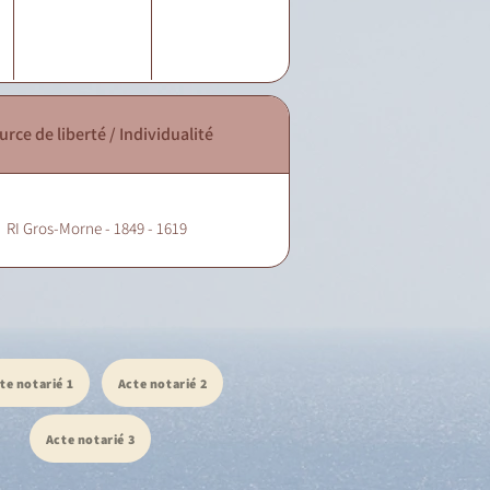
urce de liberté / Individualité
RI Gros-Morne - 1849 - 1619
te notarié 1
Acte notarié 2
Acte notarié 3