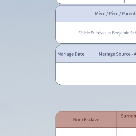
Mère / Père / Parent
Félicie Enirévec et Benjamin Sc
Mariage Date
Mariage Source - A
Surnom
Nom Esclave