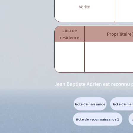
Adrien
Lieu de
Propriétaire(
résidence
Jean Baptiste Adrien est reconnu p
Acte de naissance
Acte de ma
Acte de reconnaissance 1