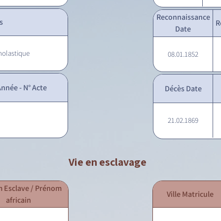
Reconnaissance
s
R
Date
holastique
08.01.1852
nnée - N° Acte
Décès Date
21.02.1869
Vie en esclavage
 Esclave / Prénom
Ville Matricule
africain