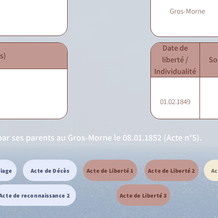
Gros-Morne
Date de
s)
liberté /
So
Individualité
01.02.1849
ar ses parents au Gros-Morne le 08.01.1852 (Acte n°5).
riage
Acte de Décès
Acte de Liberté 1
Acte de Liberté 2
Ac
Acte de reconnaissance 2
Acte de Liberté 3