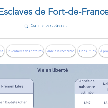
Esclaves de Fort-de-Franc
ns
Inventaires des notaires
Aide à la recherche
Liens utiles
À pr
Vie en liberté
Année de
Na
Prénom Libre
naissance
estimée
ean Baptiste Adrien
1847
18