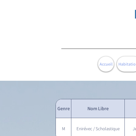
Accueil
Habitatio
Genre
Nom Libre
M
Enirévec / Scholastique
J