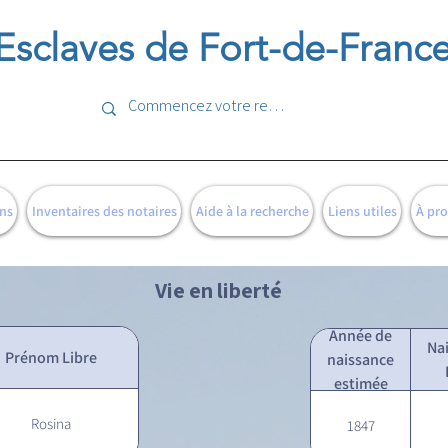
Esclaves de Fort-de-Franc
ns
Inventaires des notaires
Aide à la recherche
Liens utiles
À pr
Vie en liberté
Année de
Na
Prénom Libre
naissance
estimée
Rosina
1847