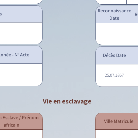
Reconnaissance
s
R
Date
nnée - N° Acte
Décès Date
25.07.1867
Vie en esclavage
 Esclave / Prénom
Ville Matricule
africain