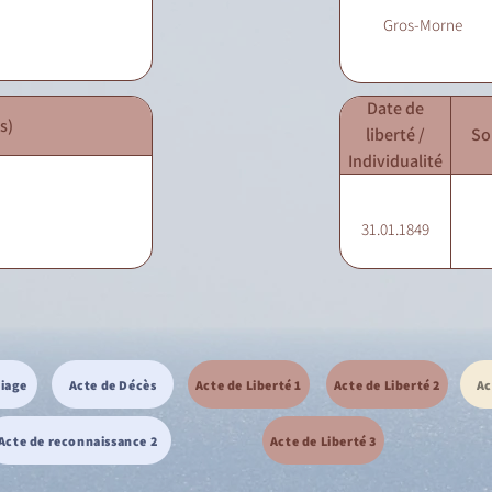
Gros-Morne
Date de
s)
liberté /
So
Individualité
31.01.1849
riage
Acte de Décès
Acte de Liberté 1
Acte de Liberté 2
Ac
Acte de reconnaissance 2
Acte de Liberté 3