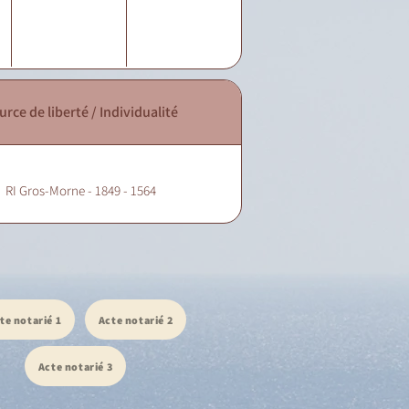
urce de liberté / Individualité
RI Gros-Morne - 1849 - 1564
te notarié 1
Acte notarié 2
Acte notarié 3