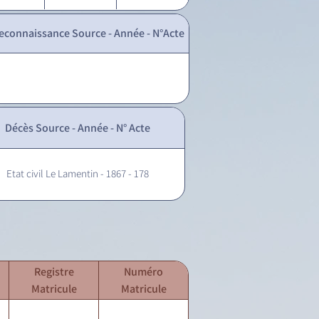
econnaissance Source - Année - N°Acte
Décès Source - Année - N° Acte
Etat civil Le Lamentin - 1867 - 178
Registre
Numéro
Matricule
Matricule