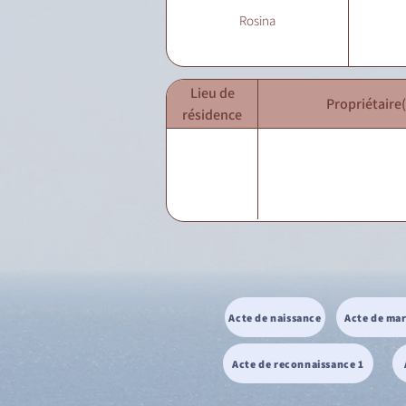
Rosina
Lieu de
Propriétaire(
résidence
Acte de naissance
Acte de ma
Acte de reconnaissance 1