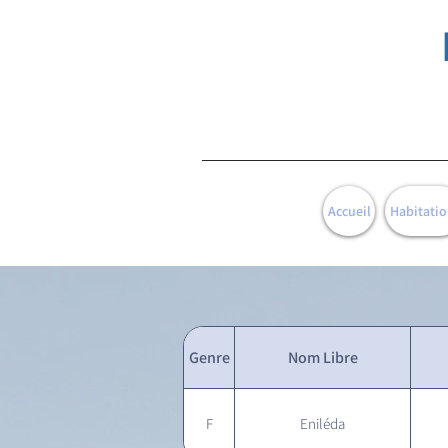
Accueil
Habitatio
Genre
Nom Libre
F
Eniléda