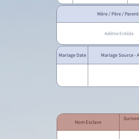
Mère / Père / Parent
Adéline Eniléda
Mariage Date
Mariage Source - A
Surnom
Nom Esclave