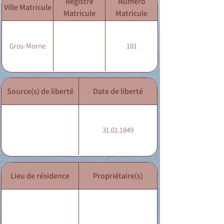
Registre
Numéro
Ville Matricule
Matricule
Matricule
Gros-Morne
181
Source(s) de liberté
Date de liberté
31.01.1849
Lieu de résidence
Propriétaire(s)