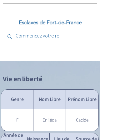
Esclaves de Fort-de-France
Vie en liberté
Genre
Nom Libre
Prénom Libre
F
Eniléda
Cacide
Année de
Naissance
Lieu de
Source de