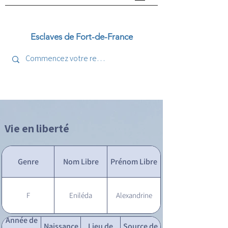
Esclaves de Fort-de-France
Vie en liberté
Genre
Nom Libre
Prénom Libre
F
Eniléda
Alexandrine
Année de
Naissance
Lieu de
Source de