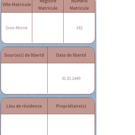
Registre
Numéro
Ville Matricule
Matricule
Matricule
Gros-Morne
182
Source(s) de liberté
Date de liberté
31.01.1849
Lieu de résidence
Propriétaire(s)